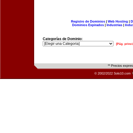
Registro de Dominios
|
Web Hosting
|
D
Dominios Expirados
|
Industrias
|
Indu
Categorías de Dominio:
[Pág. princi
** Precios expre
© 2002/2022 Solo10.com