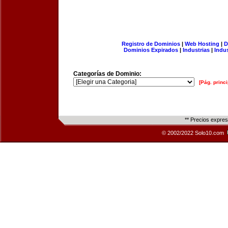
Registro de Dominios
|
Web Hosting
|
D
Dominios Expirados
|
Industrias
|
Indu
Categorías de Dominio:
[Pág. princi
** Precios expre
© 2002/2022 Solo10.com