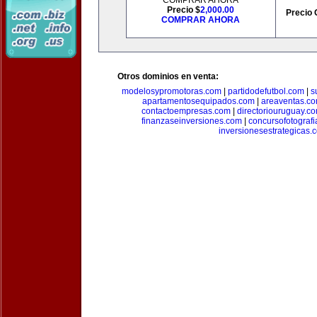
COMPRAR AHORA
Precio $
2,000.00
Precio 
COMPRAR AHORA
Otros dominios en venta:
modelosypromotoras.com
|
partidodefutbol.com
|
s
apartamentosequipados.com
|
areaventas.c
contactoempresas.com
|
directoriouruguay.c
finanzaseinversiones.com
|
concursofotograf
inversionesestrategicas.