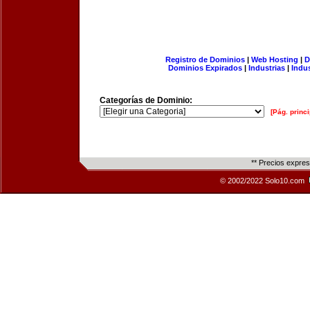
Registro de Dominios
|
Web Hosting
|
D
Dominios Expirados
|
Industrias
|
Indu
Categorías de Dominio:
[Pág. princi
** Precios expre
© 2002/2022 Solo10.com