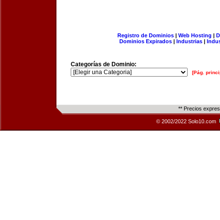
Registro de Dominios
|
Web Hosting
|
D
Dominios Expirados
|
Industrias
|
Indu
Categorías de Dominio:
[Pág. princi
** Precios expre
© 2002/2022 Solo10.com