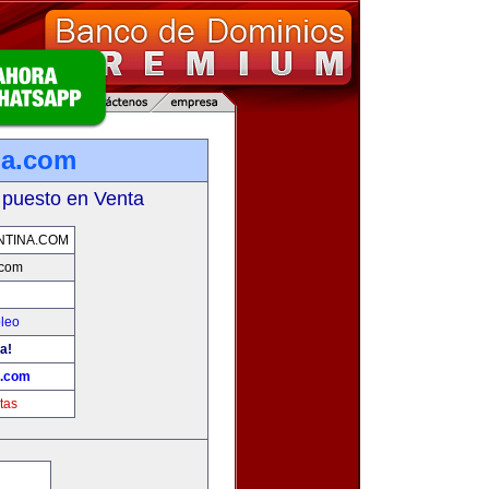
na.com
 puesto en Venta
NTINA.COM
.com
leo
a!
a.com
tas