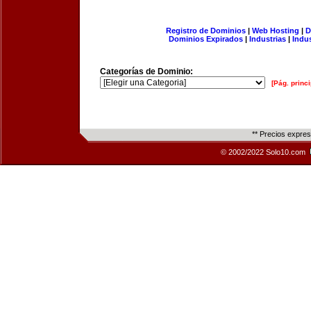
Registro de Dominios
|
Web Hosting
|
D
Dominios Expirados
|
Industrias
|
Indu
Categorías de Dominio:
[Pág. princi
** Precios expre
© 2002/2022 Solo10.com